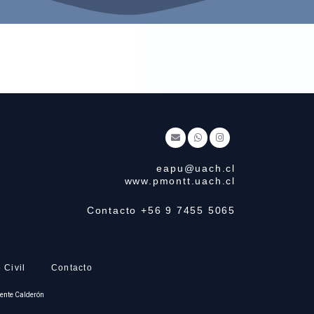
E
W
I
n
h
n
v
a
s
e
t
t
l
s
a
o
a
g
eapu@uach.cl
p
p
r
e
p
a
www.pmontt.uach.cl
m
Contacto +56 9 7455 5065
 Civil
Contacto
cente Calderón