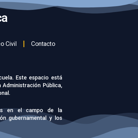
ca
o Civil
Contacto
cuela. Este espacio está
a Administración Pública,
onal.
es en el campo de la
ión gubernamental y los