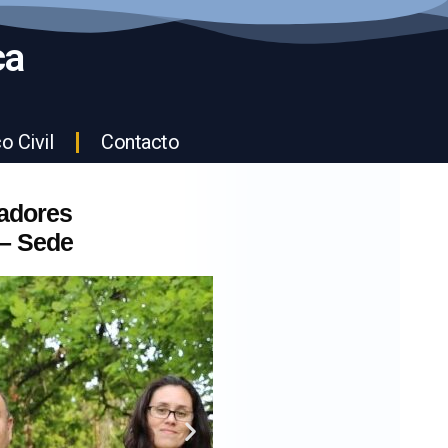
ca
o Civil
Contacto
radores
 – Sede
Diapositiva