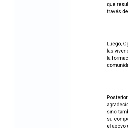
que resu
través d
Luego, Og
las viven
la formac
comunida
Posterio
agradeció
sino tam
su compa
el apoyo 