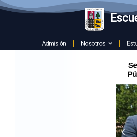
Escue
Admisión
Nosotros
Est
Se
Pú
Diapo