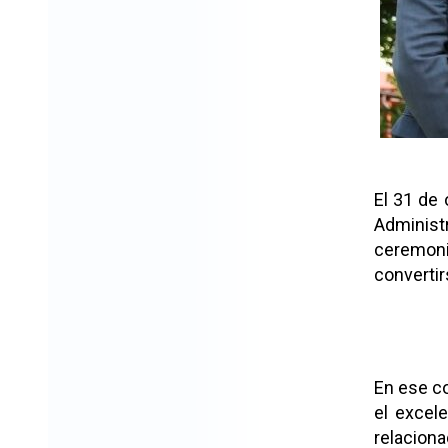
anter
El 31 de 
Administr
ceremoni
converti
En ese co
el excel
relacion