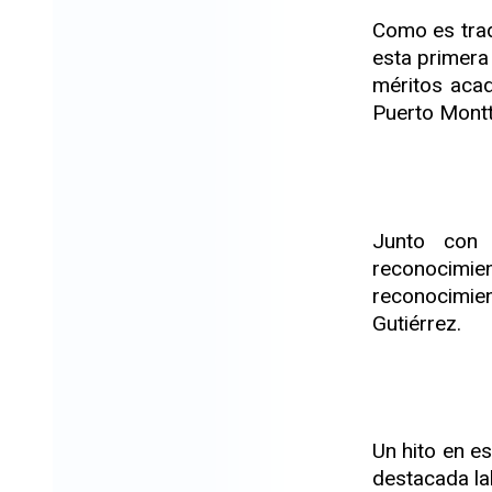
Como es trad
esta primera
méritos acad
Puerto Montt
Junto con 
reconocimi
reconocimien
Gutiérrez.
Un hito en e
destacada la