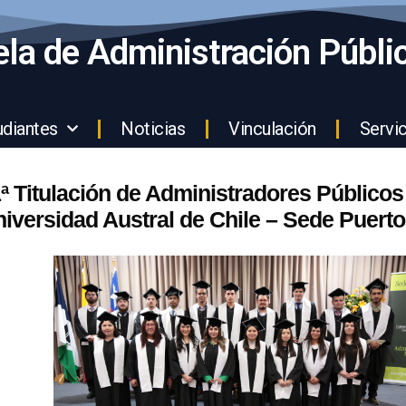
la de Administración Públi
udiantes
Noticias
Vinculación
Servic
ª Titulación de Administradores Públicos 
iversidad Austral de Chile – Sede Puerto