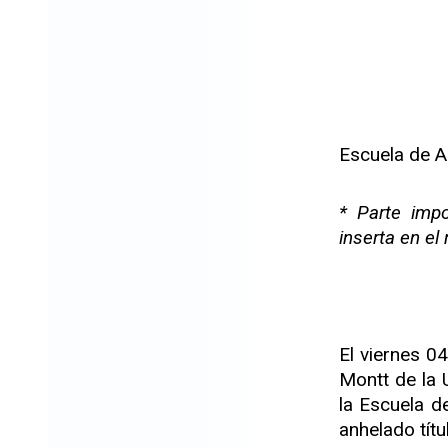
Escuela de A
* Parte imp
inserta en el
El viernes 0
Montt de la 
la Escuela d
anhelado títu