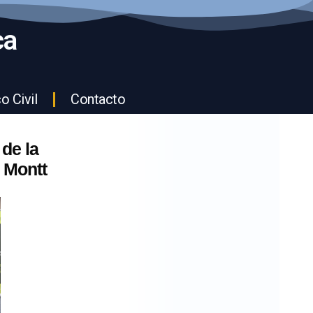
ca
o Civil
Contacto
de la
 Montt