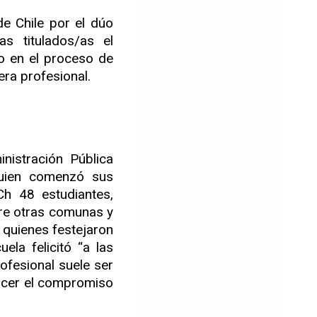
de Chile por el dúo
s titulados/as el
o en el proceso de
ra profesional.
nistración Pública
 quien comenzó sus
h 48 estudiantes,
tre otras comunas y
n quienes festejaron
ela felicitó “a las
rofesional suele ser
ocer el compromiso