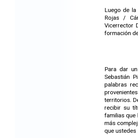
Luego de la 
Rojas / Cár
Vicerrector 
formación de
Para dar un 
Sebastián P
palabras re
provenientes
territorios. 
recibir su t
familias que 
más complejo
que ustedes 