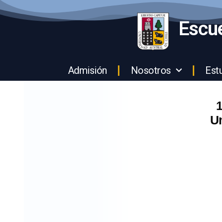
Escue
Admisión
Nosotros
Est
1
Un